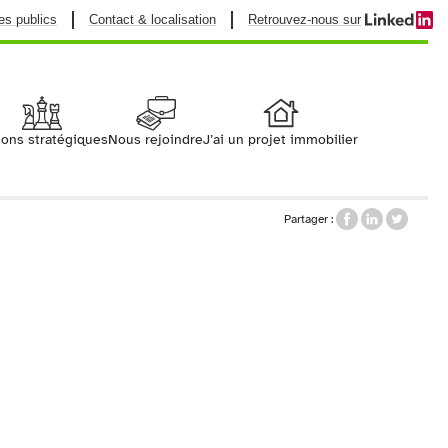
es publics
Contact & localisation
Retrouvez-nous sur
t + Patrimoine
ions stratégiques
Nous rejoindre
J’ai un projet immobilier
Je souhaite rénover
Partager :