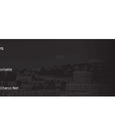
es
ntialité
 Charco Net